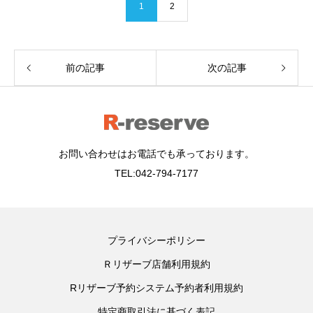
1
2
前の記事
次の記事
お問い合わせはお電話でも承っております。
TEL:042-794-7177
プライバシーポリシー
Ｒリザーブ店舗利用規約
Rリザーブ予約システム予約者利用規約
特定商取引法に基づく表記