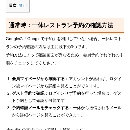
目次
[
開く
]
通常時：一休レストラン予約の確認方法
Googleの「Googleで予約」を利用していない場合、一休レスト
ランの予約確認の方法は主に以下の3つです。
予約方法によって確認画面が異なるため、会員予約それぞれの手
順をチェックしてください。
会員マイページから確認する：
アカウントがあれば、ログイ
ン後マイページから詳細を見ることができます。
ゲスト予約で確認
：ログインせず予約を行った場合は、ゲス
ト予約として確認が可能です
予約確認メールをチェックする
：一休から送信されるメール
から詳細ページを見ることができます。
それぞれの方法について詳しく解説します。