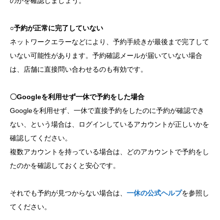
のかを確認しましょう。
○予約が正常に完了していない
ネットワークエラーなどにより、予約手続きが最後まで完了して
いない可能性があります。予約確認メールが届いていない場合
は、店舗に直接問い合わせるのも有効です。
〇Googleを利用せず一休で予約をした場合
Googleを利用せず、一休で直接予約をしたのに予約が確認でき
ない、という場合は、ログインしているアカウントが正しいかを
確認してください。
複数アカウントを持っている場合は、どのアカウントで予約をし
たのかを確認しておくと安心です。
それでも予約が見つからない場合は、
一休の公式ヘルプ
を参照し
てください。