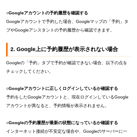
○Googleアカウントの予約履歴を確認する
Googleアカウントで予約した場合、Googleマップの「予約」タ
ブやGoogleアシスタントの予約履歴から確認できます。
2. Google上に予約履歴が表示されない場合
Googleの「予約」タブで予約が確認できない場合、以下の点を
チェックしてください。
○Googleアカウントに正しくログインしているか確認する
予約をしたGoogleアカウントと、現在ログインしているGoogle
アカウントが異なると、予約情報が表示されません。
○Googleの予約履歴が最新の状態になっているか確認する
インターネット接続が不安定な場合や、Googleのサーバーに一