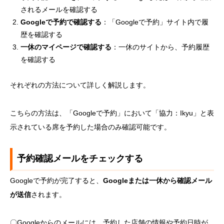
されるメールを確認する
Google
で予約
で確認する
：「Googleで予約」サイト内で履
歴を確認する
一休のマイページで確認する
：一休のサイトから、予約履歴
を確認する
それぞれの方法について詳しく解説します。
こちらの方法は、「Googleで予約」において「協力：Ikyu」と表
示されている席を予約した場合のみ確認可能です。
予約確認メールをチェックする
Googleで予約が完了すると、
Googleまたは一休から確認メール
が送信
されます。
〇Googleからのメールには、予約した店舗の情報や予約日時が