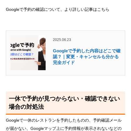
Googleで予約の確認について、より詳しい記事はこちら
2025.06.23
Googleで予約した内容はどこで確
認？｜変更・キャンセルも分かる
完全ガイド
一休で予約が見つからない・確認できない
場合の対処法
Googleで一休のレストランを予約したものの、予約確認メール
が届かない、Googleマップ上に予約情報が表示されないなどの