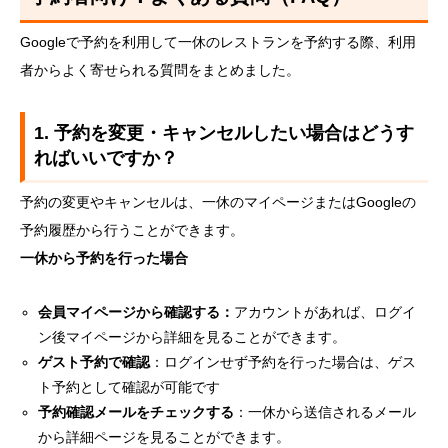
Googleで予約を利用して一休のレストランを予約する際、利用
者からよく寄せられる質問をまとめました。
1. 予約を変更・キャンセルしたい場合はどうす
ればいいですか？
予約の変更やキャンセルは、一休のマイページまたはGoogleの
予約履歴から行うことができます。
一休から予約を行った場合
会員マイページから確認する：
アカウントがあれば、ログイ
ン後マイページから詳細を見ることができます。
ゲスト予約で確認
：ログインせず予約を行った場合は、ゲス
ト予約として確認が可能です
予約確認メールをチェックする
：一休から送信されるメール
から詳細ページを見ることができます。