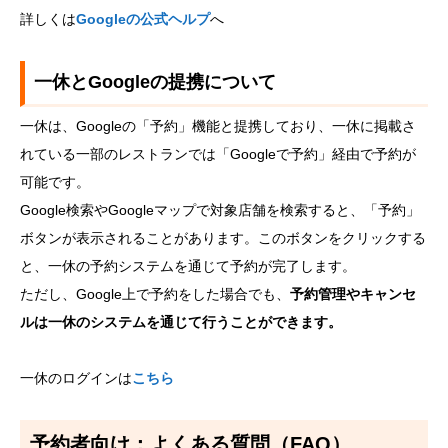
詳しくは
Googleの公式ヘルプ
へ
一休とGoogleの提携について
一休は、Googleの「予約」機能と提携しており、一休に掲載さ
れている一部のレストランでは「Googleで予約」経由で予約が
可能です。
Google検索やGoogleマップで対象店舗を検索すると、「予約」
ボタンが表示されることがあります。このボタンをクリックする
と、一休の予約システムを通じて予約が完了します。
ただし、Google上で予約をした場合でも、
予約管理やキャンセ
ルは一休のシステムを通じて行うことができます。
一休のログインは
こちら
予約者向け：よくある質問（FAQ）