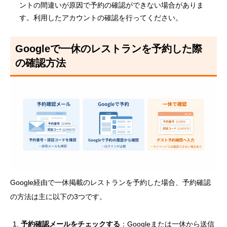
ントの間違いが原因で予約の確認ができない場合がありま
す。利用したアカウントの確認を行ってください。
Googleで一休のレストランを予約した際
の確認方法
Google経由で一休掲載のレストランを予約した場合、予約確認
の方法は主に以下の3つです。
予約確認メールをチェックする
：Googleまたは一休から送信