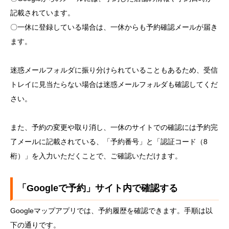
記載されています。
〇一休に登録している場合は、一休からも予約確認メールが届き
ます。
迷惑メールフォルダに振り分けられていることもあるため、受信
トレイに見当たらない場合は迷惑メールフォルダも確認してくだ
さい。
また、予約の変更や取り消し、一休のサイトでの確認には予約完
了メールに記載されている、「予約番号」と「認証コード（8
桁）」を入力いただくことで、ご確認いただけます。
「Googleで予約」サイト内で確認する
Googleマップアプリでは、予約履歴を確認できます。手順は以
下の通りです。