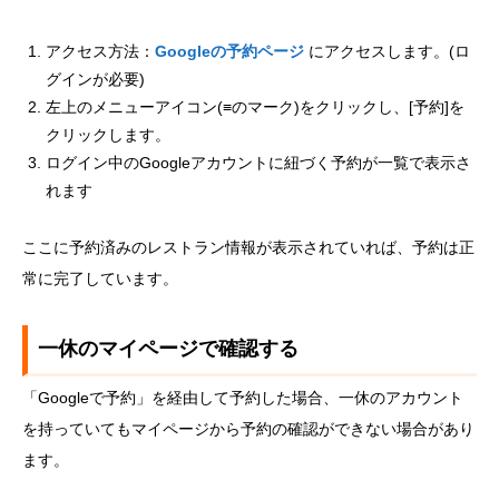
アクセス方法：
Googleの予約ページ
にアクセスします。(ロ
グインが必要)
左上のメニューアイコン(≡のマーク)をクリックし、[予約]を
クリックします。
ログイン中のGoogleアカウントに紐づく予約が一覧で表示さ
れます
ここに予約済みのレストラン情報が表示されていれば、予約は正
常に完了しています。
一休のマイページで確認する
「Googleで予約」を経由して予約した場合、一休のアカウント
を持っていてもマイページから予約の確認ができない場合があり
ます。