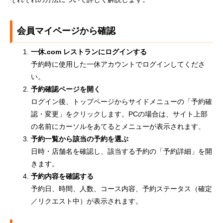
会員マイページから確認
一休.com レストランにログインする
予約時に使用した一休アカウントでログインしてくださ
い。
予約確認ページを開く
ログイン後、トップページからサイドメニューの「予約確
認・変更」をクリックします。PCの場合は、サイト上部
の名前にカーソルをあてるとメニューが表示されます、
予約一覧から該当の予約を選ぶ
日時・店舗名を確認し、該当する予約の「予約詳細」を開
きます。
予約内容を確認する
予約日、時間、人数、コース内容、予約ステータス（確定
／リクエスト中）が表示されます。