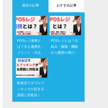
最近の記事
おすすめ記事
POSレジ連携と
WordPress予約シ
POSレジとは？仕
Googleで予約のキ
は？主な連携先・
ステムの導入方法
組み・種類・機能
ャンセル・変更方
メリット・方法・
と選び方｜おすす
から費用や選び方
法を徹底解説｜で
選び方を解説
めプラグイン・サ
まで解説
きない時の対処法
ービスを比較
も紹介
飲食店でダブルブ
Googleで予約と
ッキングが起きる
は？仕組み・利用
原因と対処法｜防
条件・対応システ
止策や予約システ
ムの選び方を解説
ム活用も解説