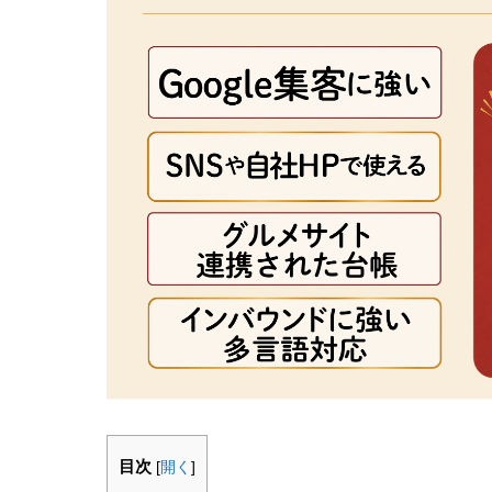
目次
[
開く
]