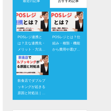
最近の記事
おすすめ記事
POSレジ連携と
【無料あり】飲食
POSレジとは？仕
食べログネット予
は？主な連携先・
店向け予約管理シ
組み・種類・機能
約の手数料と導入
メリット・方法・
ステムおすすめ比
から費用や選び方
方法・メリットま
選び方を解説
較6選｜導入メリッ
まで解説
とめ｜飲食店オー
トや選び方を紹介
ナー必見！
飲食店でダブルブ
飲食店の予約に遅
ッキングが起きる
れそうなときはど
原因と対処法｜防
うする？15分超え
止策や予約システ
でキャンセル扱い
ム活用も解説
になる前にすべき